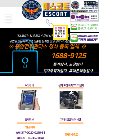
에스코트는 업계 최고 수준의 보안측정 서비스를 제공합니다.
공인된 전문가의 고객 맞춤형 단계별 정밀 탐지 시스템을 경험해 보십시오.
※ 중앙전파관리소 정식 등록 업체 ※
1688-9125
몰카탐지, 도청탐지
위치추적기탐지, 휴대폰해킹검사
보유장비
몰카·도청·위치추적기 탐지
결제정보
고객상담센터 (24시간)
입금
계좌
농협 317-0020-9246-81
1688-9125
(예금주 : 주식회사 윈윈)